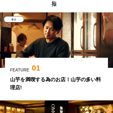
東京
01
FEATURE
山芋を満喫する為のお店！山芋の多い料
理店!
落ち着いた会食場所