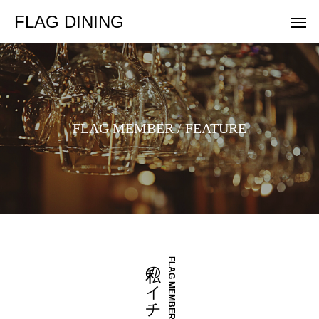
FLAG DINING
F
L
A
G
M
E
M
B
E
R
/
F
E
A
T
U
R
E
私のイチ推し
FLAG MEMBER