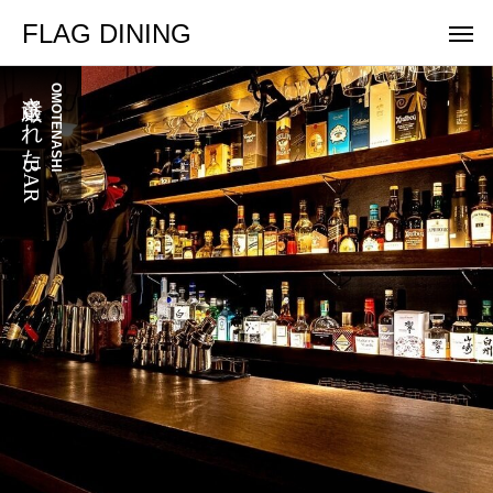
FLAG DINING
厳選されたBAR
OMOTENASHI